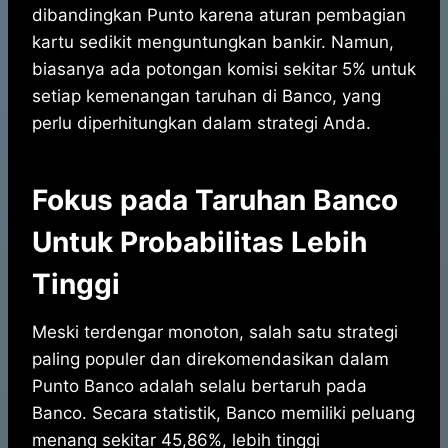
dibandingkan Punto karena aturan pembagian
kartu sedikit menguntungkan bankir. Namun,
biasanya ada potongan komisi sekitar 5% untuk
setiap kemenangan taruhan di Banco, yang
perlu diperhitungkan dalam strategi Anda.
Fokus pada Taruhan Banco
Untuk Probabilitas Lebih
Tinggi
Meski terdengar monoton, salah satu strategi
paling populer dan direkomendasikan dalam
Punto Banco adalah selalu bertaruh pada
Banco. Secara statistik, Banco memiliki peluang
menang sekitar 45,86%, lebih tinggi