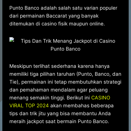
h
a
e
e
k
i
a
c
s
l
y
n
Punto Banco adalah salah satu varian populer
t
e
s
e
p
e
dari permainan Baccarat yang banyak
s
b
e
g
e
ditemukan di casino fisik maupun online.
A
o
n
r
p
o
g
a
p
k
e
m
r
Meskipun terlihat sederhana karena hanya
memiliki tiga pilihan taruhan (Punto, Banco, dan
Tie), permainan ini tetap membutuhkan strategi
dan pemahaman mendalam agar peluang
menang semakin tinggi. Berikut ini
CASINO
VIRAL TOP 2024
akan membahas beberapa
tips dan trik jitu yang bisa membantu Anda
meraih jackpot saat bermain Punto Banco.