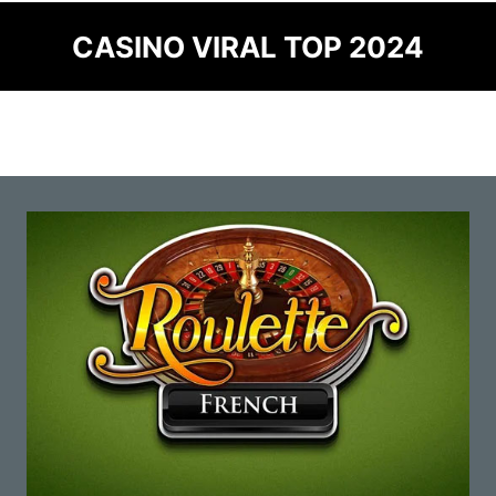
Skip
CASINO VIRAL TOP 2024
to
content
CASINO ONLINE