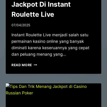
Jackpot Di Instant
Roulette Live
07/04/2025
Instant Roulette Live menjadi salah satu
permainan kasino online yang banyak
diminati karena keseruannya yang cepat
dan peluang menang yang…
TRIK
READ MORE
MENDAPATKAN
JACKPOT
DI
INSTANT
ROULETTE
LIVE