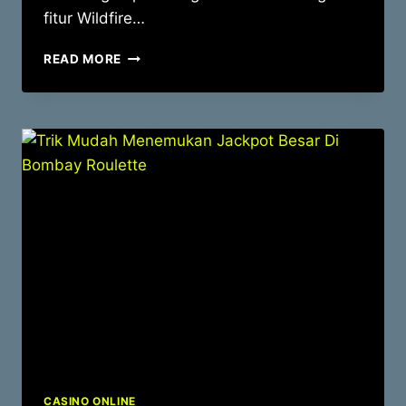
fitur Wildfire…
CARA
READ MORE
MENEMUKAN
JACKPOT
BESAR
DI
MULTIFIRE
ROULETTE
WILDFIRE
CASINO ONLINE