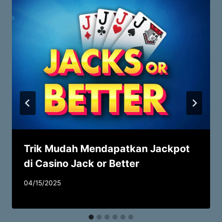
Trik Mudah Mendapatkan Jackpot
di Casino Jack or Better
04/15/2025