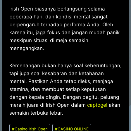
Irish Open biasanya berlangsung selama
beberapa hari, dan kondisi mental sangat
berpengaruh terhadap performa Anda. Oleh
karena itu, jaga fokus dan jangan mudah panik
meskipun situasi di meja semakin
menegangkan.
Kemenangan bukan hanya soal keberuntungan,
tapi juga soal kesabaran dan ketahanan
mental. Pastikan Anda tetap rileks, menjaga
stamina, dan membuat setiap keputusan
dengan kepala dingin. Dengan begitu, peluang
meraih juara di Irish Open dalam
captogel
akan
semakin terbuka lebar.
Post
#
Casino Irish Open
#
CASINO ONLINE