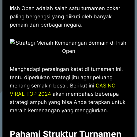
h
a
e
e
k
i
a
c
s
l
y
n
Irish Open adalah salah satu turnamen poker
t
e
s
e
p
e
paling bergengsi yang diikuti oleh banyak
s
b
e
g
e
pemain dari berbagai negara.
A
o
n
r
p
o
g
a
p
k
e
m
r
Menghadapi persaingan ketat di turnamen ini,
tentu diperlukan strategi jitu agar peluang
menang semakin besar. Berikut ini
CASINO
VIRAL TOP 2024
akan membahas beberapa
strategi ampuh yang bisa Anda terapkan untuk
meraih kemenangan yang menggiurkan.
Pahami Struktur Turnamen