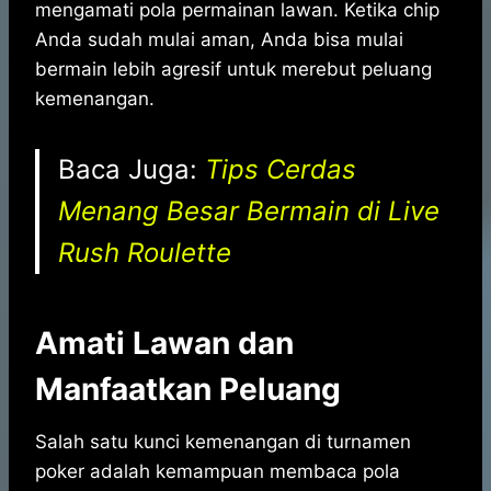
mengamati pola permainan lawan. Ketika chip
Anda sudah mulai aman, Anda bisa mulai
bermain lebih agresif untuk merebut peluang
kemenangan.
Baca Juga:
Tips Cerdas
Menang Besar Bermain di Live
Rush Roulette
Amati Lawan dan
Manfaatkan Peluang
Salah satu kunci kemenangan di turnamen
poker adalah kemampuan membaca pola