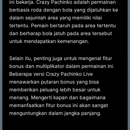
ini bekerja. Crazy Pachinko adalah permainan
berbasis roda dengan bola yang dijatuhkan ke
dalam sejumlah area yang memiliki nilai
tertentu. Pemain bertaruh pada area tertentu
dan berharap bola jatuh pada area tersebut
untuk mendapatkan kemenangan.
Selain itu, penting juga untuk mengenal fitur
bonus dan multiplikator dalam permainan ini.
Beberapa versi Crazy Pachinko Live
menawarkan putaran bonus yang bisa
memberikan peluang lebih besar untuk
menang. Mengerti kapan dan bagaimana
memanfaatkan fitur bonus ini akan sangat
menguntungkan dalam jangka panjang.