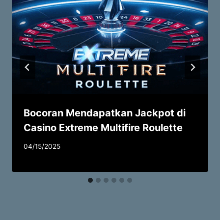
Bocoran Mendapatkan Jackpot di
Casino Extreme Multifire Roulette
04/15/2025