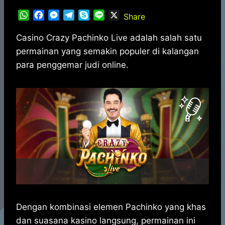
W
F
M
T
S
L
X
Share
h
a
e
e
k
i
a
c
s
l
y
n
Casino Crazy Pachinko Live adalah salah satu
t
e
s
e
p
e
permainan yang semakin populer di kalangan
s
b
e
g
e
para penggemar judi online.
A
o
n
r
p
o
g
a
p
k
e
m
r
Dengan kombinasi elemen Pachinko yang khas
dan suasana kasino langsung, permainan ini