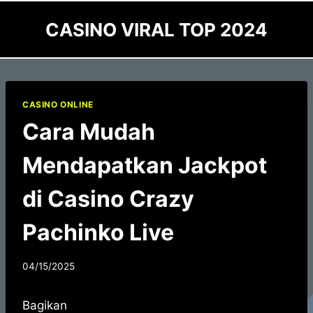
Skip
CASINO VIRAL TOP 2024
to
content
CASINO ONLINE
Cara Mudah
Mendapatkan Jackpot
di Casino Crazy
Pachinko Live
04/15/2025
Bagikan