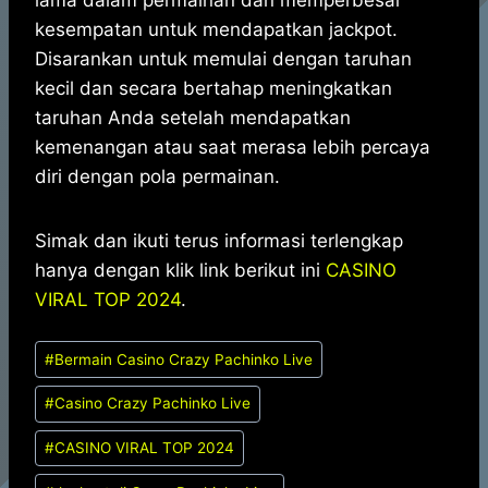
lama dalam permainan dan memperbesar
kesempatan untuk mendapatkan jackpot.
Disarankan untuk memulai dengan taruhan
kecil dan secara bertahap meningkatkan
taruhan Anda setelah mendapatkan
kemenangan atau saat merasa lebih percaya
diri dengan pola permainan.
Simak dan ikuti terus informasi terlengkap
hanya dengan klik link berikut ini
CASINO
VIRAL TOP 2024
.
Post
#
Bermain Casino Crazy Pachinko Live
Tags:
#
Casino Crazy Pachinko Live
#
CASINO VIRAL TOP 2024