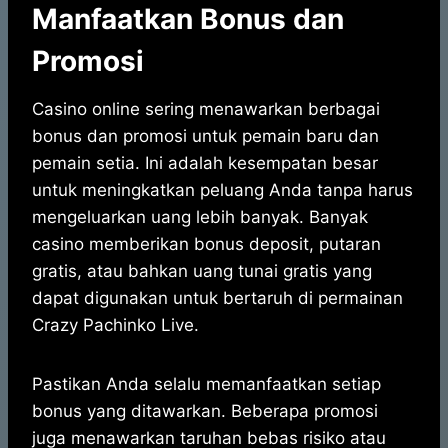
Manfaatkan Bonus dan
Promosi
Casino online sering menawarkan berbagai
bonus dan promosi untuk pemain baru dan
pemain setia. Ini adalah kesempatan besar
untuk meningkatkan peluang Anda tanpa harus
mengeluarkan uang lebih banyak. Banyak
casino memberikan bonus deposit, putaran
gratis, atau bahkan uang tunai gratis yang
dapat digunakan untuk bertaruh di permainan
Crazy Pachinko Live.
Pastikan Anda selalu memanfaatkan setiap
bonus yang ditawarkan. Beberapa promosi
juga menawarkan taruhan bebas risiko atau