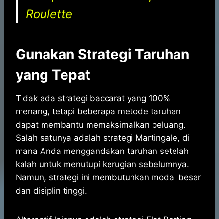
Roulette
Gunakan Strategi Taruhan
yang Tepat
Tidak ada strategi baccarat yang 100%
menang, tetapi beberapa metode taruhan
dapat membantu memaksimalkan peluang.
Salah satunya adalah strategi Martingale, di
mana Anda menggandakan taruhan setelah
kalah untuk menutupi kerugian sebelumnya.
Namun, strategi ini membutuhkan modal besar
dan disiplin tinggi.