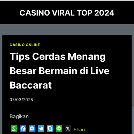
Skip
CASINO VIRAL TOP 2024
to
content
CASINO ONLINE
Tips Cerdas Menang
Besar Bermain di Live
Baccarat
07/03/2025
Bagikan
W
F
M
T
S
L
X
Share