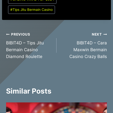
#
Tips Jitu Bermain Casino
Post
PREVIOUS
NEXT
BIBIT4D – Tips Jitu
BIBIT4D – Cara
navigation
Bermain Casino
Maxwin Bermain
Diamond Roulette
Casino Crazy Balls
Similar Posts