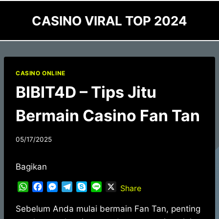
Skip
CASINO VIRAL TOP 2024
to
content
CASINO ONLINE
BIBIT4D – Tips Jitu
Bermain Casino Fan Tan
05/17/2025
Bagikan
W
F
M
T
S
L
X
Share
h
a
e
e
k
i
a
c
s
l
y
n
Sebelum Anda mulai bermain Fan Tan, penting