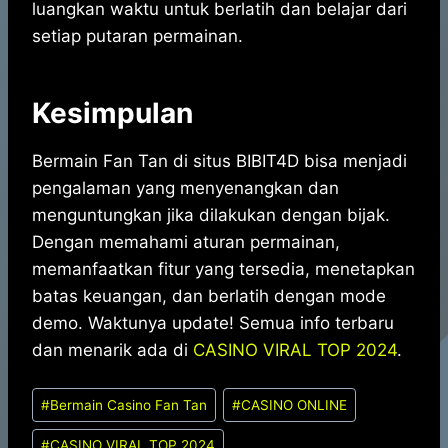
luangkan waktu untuk berlatih dan belajar dari
setiap putaran permainan.
Kesimpulan
Bermain Fan Tan di situs BIBIT4D bisa menjadi
pengalaman yang menyenangkan dan
menguntungkan jika dilakukan dengan bijak.
Dengan memahami aturan permainan,
memanfaatkan fitur yang tersedia, menetapkan
batas keuangan, dan berlatih dengan mode
demo. Waktunya update! Semua info terbaru
dan menarik ada di
CASINO VIRAL TOP 2024
.
Post
#
Bermain Casino Fan Tan
#
CASINO ONLINE
Tags:
#
CASINO VIRAL TOP 2024