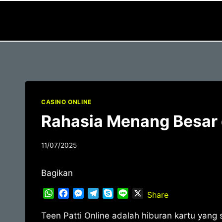
Skip
to
content
CASINO ONLINE
Rahasia Menang Besar d
11/07/2025
Bagikan
W
F
M
T
S
L
X
Share
h
a
e
e
k
i
a
c
s
l
y
n
Teen Patti Online adalah hiburan kartu yang 