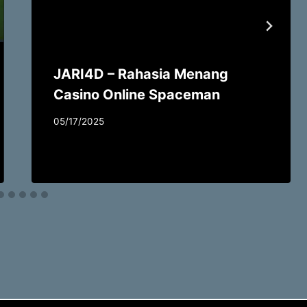
JARI4D – Rahasia Menang
Casino Online Spaceman
05/17/2025