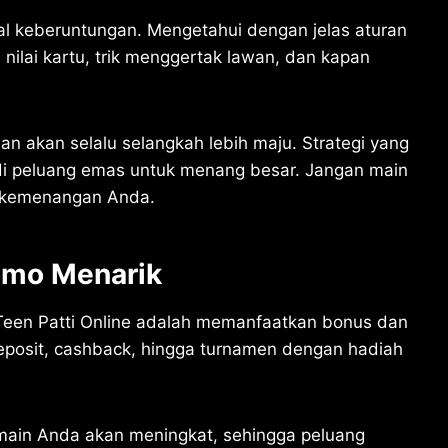
al keberuntungan. Mengetahui dengan jelas aturan
 nilai kartu, trik menggertak lawan, dan kapan
 akan selalu selangkah lebih maju. Strategi yang
i peluang emas untuk menang besar. Jangan main
n kemenangan Anda.
omo Menarik
Teen Patti Online adalah memanfaatkan bonus dan
eposit, cashback, hingga turnamen dengan hadiah
ain Anda akan meningkat, sehingga peluang