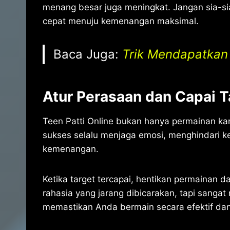
menang besar juga meningkat. Jangan sia-sia
cepat menuju kemenangan maksimal.
Baca Juga:
Trik Mendapatkan 
Atur Perasaan dan Capai T
Teen Patti Online bukan hanya permainan kart
sukses selalu menjaga emosi, menghindari k
kemenangan.
Ketika target tercapai, hentikan permainan d
rahasia yang jarang dibicarakan, tapi sangat 
memastikan Anda bermain secara efektif dan