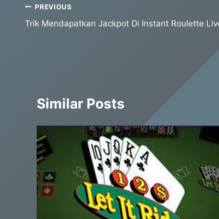
Post
PREVIOUS
Trik Mendapatkan Jackpot Di Instant Roulette Liv
navigation
Similar Posts