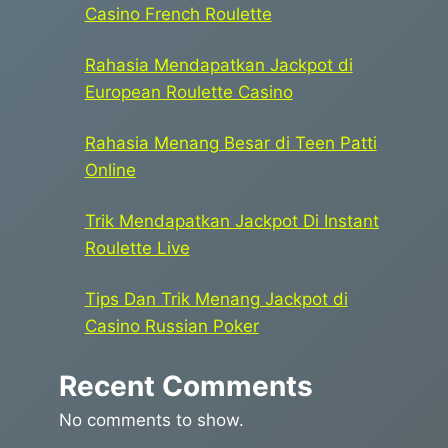
Casino French Roulette
Rahasia Mendapatkan Jackpot di
European Roulette Casino
Rahasia Menang Besar di Teen Patti
Online
Trik Mendapatkan Jackpot Di Instant
Roulette Live
Tips Dan Trik Menang Jackpot di
Casino Russian Poker
Recent Comments
No comments to show.