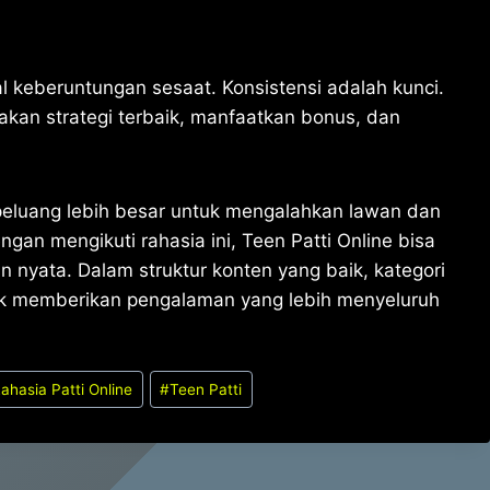
l keberuntungan sesaat. Konsistensi adalah kunci.
nakan strategi terbaik, manfaatkan bonus, dan
 peluang lebih besar untuk mengalahkan lawan dan
n mengikuti rahasia ini, Teen Patti Online bisa
 nyata. Dalam struktur konten yang baik, kategori
uk memberikan pengalaman yang lebih menyeluruh
ahasia Patti Online
#
Teen Patti