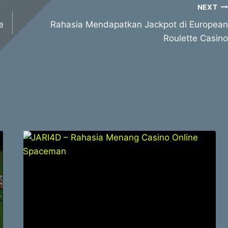
NEXT
e
Rahasia Mendapatkan Jackpot di European
Roulette Casino