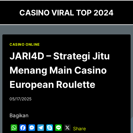
Skip
CASINO VIRAL TOP 2024
to
content
CASINO ONLINE
JARI4D – Strategi Jitu
Menang Main Casino
European Roulette
05/17/2025
Bagikan
W
F
M
T
S
L
X
Share