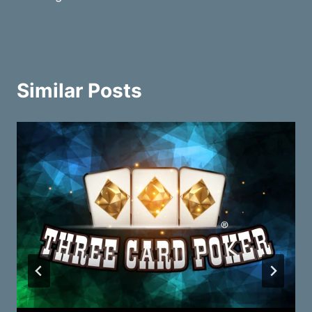
Similar Posts