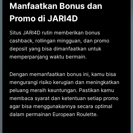
Manfaatkan Bonus dan
Promo di JARI4D
Situs JARI4D rutin memberikan bonus
cashback, rollingan mingguan, dan promo
deposit yang bisa dimanfaatkan untuk
memperpanjang waktu bermain.
Dengan memanfaatkan bonus ini, kamu bisa
mengurangi risiko kerugian dan meningkatkan
peluang meraih keuntungan. Pastikan kamu
membaca syarat dan ketentuan setiap promo
agar bisa menggunakannya secara optimal
dalam permainan European Roulette.