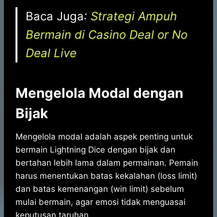
Baca Juga
:
Strategi Ampuh
Bermain di Casino Deal or No
Deal Live
Mengelola Modal dengan
Bijak
Mengelola modal adalah aspek penting untuk
bermain Lightning Dice dengan bijak dan
bertahan lebih lama dalam permainan. Pemain
harus menentukan batas kekalahan (loss limit)
dan batas kemenangan (win limit) sebelum
mulai bermain, agar emosi tidak menguasai
keputusan taruhan.