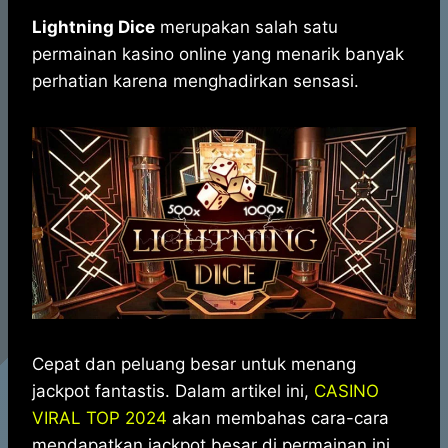
h
a
e
e
k
i
a
c
s
l
y
n
Lightning Dice
merupakan salah satu
t
e
s
e
p
e
permainan kasino online yang menarik banyak
s
b
e
g
e
perhatian karena menghadirkan sensasi.
A
o
n
r
p
o
g
a
p
k
e
m
r
Cepat dan peluang besar untuk menang
jackpot fantastis. Dalam artikel ini,
CASINO
VIRAL TOP 2024
akan membahas cara-cara
mendapatkan jackpot besar di permainan ini,