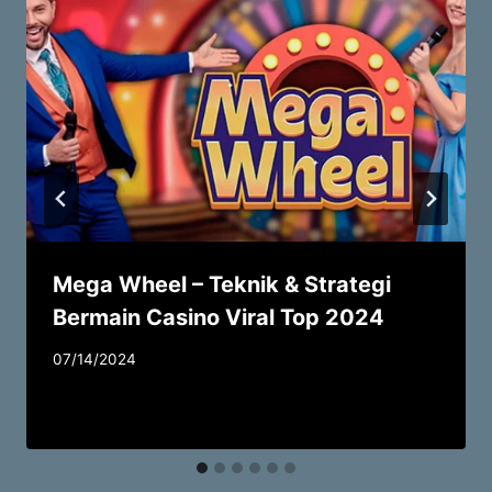
Mega Wheel – Teknik & Strategi
Bermain Casino Viral Top 2024
07/14/2024