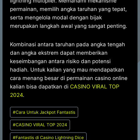
lightning multiplier. Memahami mekanisme
permainan, memilih angka taruhan yang tepat,
serta mengelola modal dengan bijak
merupakan langkah awal yang sangat penting.
Kombinasi antara taruhan pada angka tengah
dan angka ekstrem dapat memberikan
keseimbangan antara risiko dan potensi
hadiah. Untuk kalian yang mau mendapatkan
cara menang besar di permainan casino online
kalian bisa dapatkan di
CASINO VIRAL TOP
2024
.
Post
#
Cara Untuk Jackpot Fantastis
Tags:
#
CASINO VIRAL TOP 2024
#
Fantastis di Casino Lightning Dice