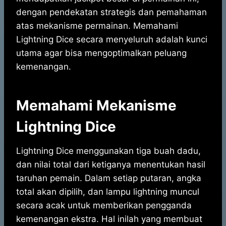
dengan pendekatan strategis dan pemahaman
atas mekanisme permainan. Memahami
Lightning Dice secara menyeluruh adalah kunci
utama agar bisa mengoptimalkan peluang
kemenangan.
Memahami Mekanisme
Lightning Dice
Lightning Dice menggunakan tiga buah dadu,
dan nilai total dari ketiganya menentukan hasil
taruhan pemain. Dalam setiap putaran, angka
total akan dipilih, dan lampu lightning muncul
secara acak untuk memberikan pengganda
kemenangan ekstra. Hal inilah yang membuat