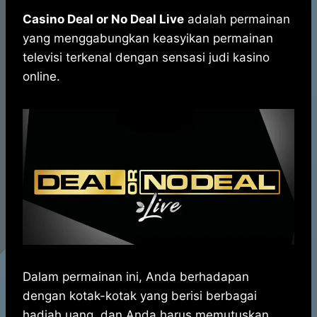
h
a
e
e
k
i
a
c
s
l
y
n
Casino Deal or No Deal Live
adalah permainan
t
e
s
e
p
e
yang menggabungkan keasyikan permainan
s
b
e
g
e
televisi terkenal dengan sensasi judi kasino
A
o
n
r
online.
p
o
g
a
p
k
e
m
r
Dalam permainan ini, Anda berhadapan
dengan kotak-kotak yang berisi berbagai
hadiah uang, dan Anda harus memutuskan