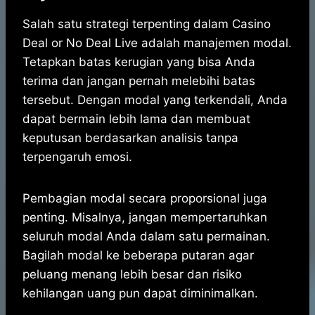
Salah satu strategi terpenting dalam Casino
Deal or No Deal Live adalah manajemen modal.
Tetapkan batas kerugian yang bisa Anda
terima dan jangan pernah melebihi batas
tersebut. Dengan modal yang terkendali, Anda
dapat bermain lebih lama dan membuat
keputusan berdasarkan analisis tanpa
terpengaruh emosi.
Pembagian modal secara proporsional juga
penting. Misalnya, jangan mempertaruhkan
seluruh modal Anda dalam satu permainan.
Bagilah modal ke beberapa putaran agar
peluang menang lebih besar dan risiko
kehilangan uang pun dapat diminimalkan.