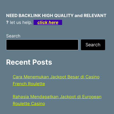
NEED BACKLINK HIGH QUALITY and RELEVANT
?
let us help.
click here
Search
Search
Recent Posts
Cara Menemukan Jackpot Besar di Casino
French Roulette
Rahasia Mendapatkan Jackpot di European
Roulette Casino