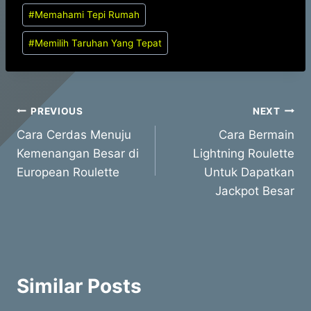
#
Memahami Tepi Rumah
#
Memilih Taruhan Yang Tepat
Post
PREVIOUS
NEXT
Cara Cerdas Menuju
Cara Bermain
navigation
Kemenangan Besar di
Lightning Roulette
European Roulette
Untuk Dapatkan
Jackpot Besar
Similar Posts