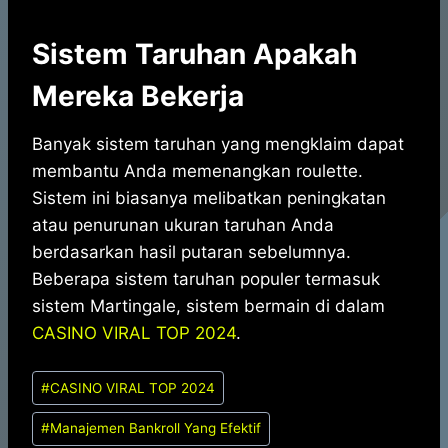
Sistem Taruhan Apakah
Mereka Bekerja
Banyak sistem taruhan yang mengklaim dapat
membantu Anda memenangkan roulette.
Sistem ini biasanya melibatkan peningkatan
atau penurunan ukuran taruhan Anda
berdasarkan hasil putaran sebelumnya.
Beberapa sistem taruhan populer termasuk
sistem Martingale, sistem bermain di dalam
CASINO VIRAL TOP 2024
.
Post
#
CASINO VIRAL TOP 2024
Tags:
#
Manajemen Bankroll Yang Efektif