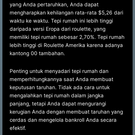
yang Anda pertaruhkan, Anda dapat
mengharapkan kehilangan rata-rata $5,26 dari
waktu ke waktu. Tepi rumah ini lebih tinggi
daripada versi Eropa dari roulette, yang
memiliki tepi rumah sebesar 2,70%. Tepi rumah
lebih tinggi di Roulette Amerika karena adanya
kantong 00 tambahan.
Penting untuk menyadari tepi rumah dan
memperhitungkannya saat Anda membuat
keputusan taruhan. Tidak ada cara untuk
mengalahkan tepi rumah dalam jangka
panjang, tetapi Anda dapat mengurangi
kerugian Anda dengan membuat taruhan yang
cerdas dan mengelola bankroll Anda secara
efektif.