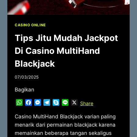
CASINO ONLINE
Tips Jitu Mudah Jackpot
Di Casino MultiHand
Blackjack
07/03/2025
Bagikan
WhatsApp
Facebook
Messenger
Telegram
Skype
Line
X
Share
Casino MultiHand Blackjack varian paling
menarik dari permainan blackjack karena
memainkan beberapa tangan sekaligus