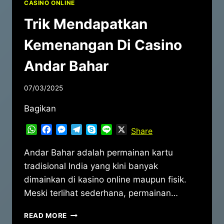
CASINO ONLINE
Trik Mendapatkan
Kemenangan Di Casino
Andar Bahar
07/03/2025
Bagikan
WhatsApp
Facebook
Messenger
Telegram
Skype
Line
X
Share
Andar Bahar adalah permainan kartu
tradisional India yang kini banyak
dimainkan di kasino online maupun fisik.
Meski terlihat sederhana, permainan…
TRIK
READ MORE
MENDAPATKAN