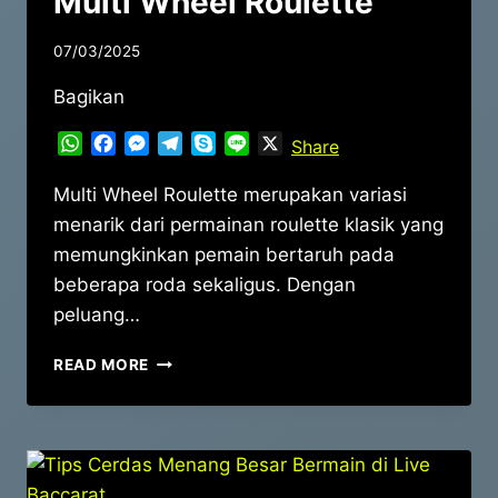
Multi Wheel Roulette
07/03/2025
Bagikan
WhatsApp
Facebook
Messenger
Telegram
Skype
Line
X
Share
Multi Wheel Roulette merupakan variasi
menarik dari permainan roulette klasik yang
memungkinkan pemain bertaruh pada
beberapa roda sekaligus. Dengan
peluang…
STRATEGI
READ MORE
MERAIH
KEMENANGAN
BERMAIN
DI
MULTI