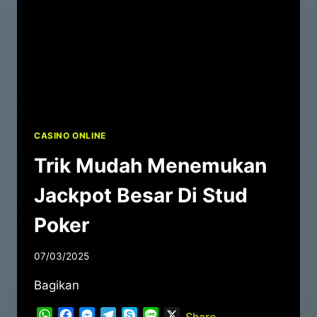
CASINO ONLINE
Trik Mudah Menemukan
Jackpot Besar Di Stud
Poker
07/03/2025
Bagikan
WhatsApp
Facebook
Messenger
Telegram
Skype
Line
X
Share