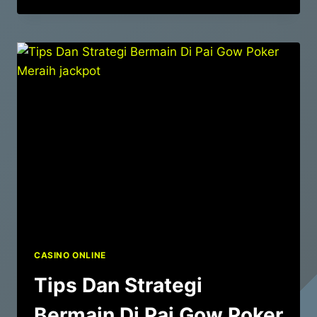
KEMENANGAN
DI
CASINO
ANDAR
BAHAR
CASINO ONLINE
Tips Dan Strategi
Bermain Di Pai Gow Poker