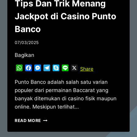
Tips Dan Trik Menang
Jackpot di Casino Punto
Banco
07/03/2025
Bagikan
WhatsApp
Facebook
Messenger
Telegram
Skype
Line
X
Share
Punto Banco adalah salah satu varian
populer dari permainan Baccarat yang
banyak ditemukan di casino fisik maupun
online. Meskipun terlihat…
TIPS
READ MORE
DAN
TRIK