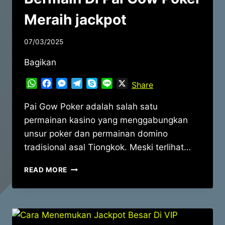
Meraih jackpot
07/03/2025
Bagikan
WhatsApp
Facebook
Messenger
Telegram
Skype
Line
X
Share
Pai Gow Poker adalah salah satu
permainan kasino yang menggabungkan
unsur poker dan permainan domino
tradisional asal Tiongkok. Meski terlihat…
TIPS
READ MORE
DAN
STRATEGI
BERMAIN
DI
PAI