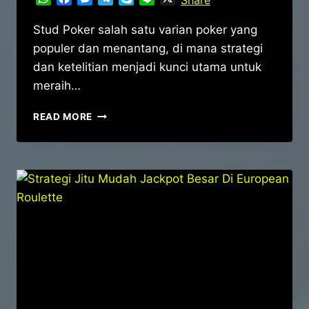
Stud Poker salah satu varian poker yang
populer dan menantang, di mana strategi
dan ketelitian menjadi kunci utama untuk
meraih…
TRIK
READ MORE
MUDAH
MENEMUKAN
JACKPOT
BESAR
DI
STUD
POKER