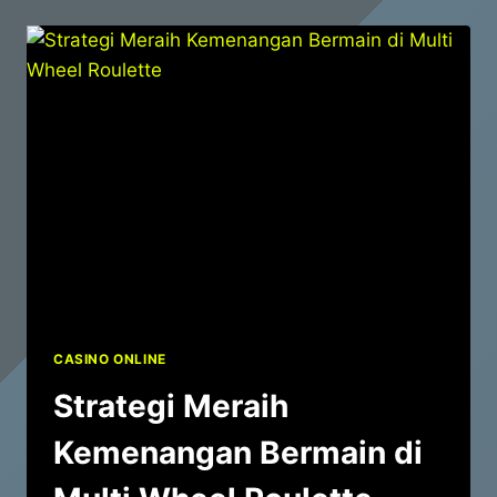
MENANG
JACKPOT
DI
CASINO
PUNTO
BANCO
CASINO ONLINE
Strategi Meraih
Kemenangan Bermain di