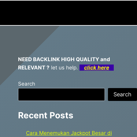
NEED BACKLINK HIGH QUALITY and
RELEVANT ?
let us help.
click here
Search
Search
Recent Posts
Cara Menemukan Jackpot Besar di