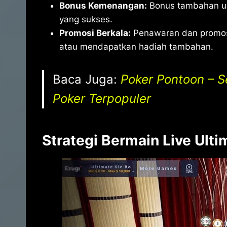
Bonus Kemenangan:
Bonus tambahan un
yang sukses.
Promosi Berkala:
Penawaran dan promos
atau mendapatkan hadiah tambahan.
Baca Juga:
Poker Pontoon – 
Poker Terpopuler
Strategi Bermain Live Ulti