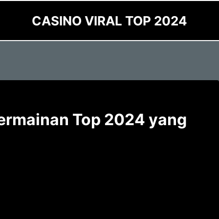
CASINO VIRAL TOP 2024
 Permainan Top 2024 yang