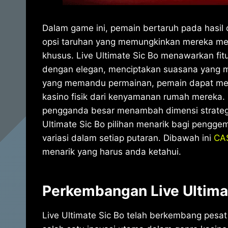
Dalam game ini, pemain bertaruh pada hasil 
opsi taruhan yang memungkinkan mereka mene
khusus. Live Ultimate Sic Bo menawarkan fit
dengan elegan, menciptakan suasana yang me
yang memandu permainan, pemain dapat meni
kasino fisik dari kenyamanan rumah mereka.
pengganda besar menambah dimensi strateg
Ultimate Sic Bo pilihan menarik bagi pengg
variasi dalam setiap putaran. Dibawah ini
CA
menarik yang harus anda ketahui.
Perkembangan Live Ultima
Live Ultimate Sic Bo telah berkembang pesat