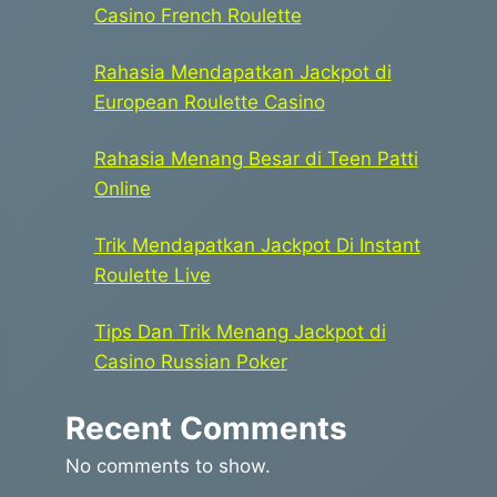
Casino French Roulette
Rahasia Mendapatkan Jackpot di
European Roulette Casino
Rahasia Menang Besar di Teen Patti
Online
Trik Mendapatkan Jackpot Di Instant
Roulette Live
Tips Dan Trik Menang Jackpot di
Casino Russian Poker
Recent Comments
No comments to show.