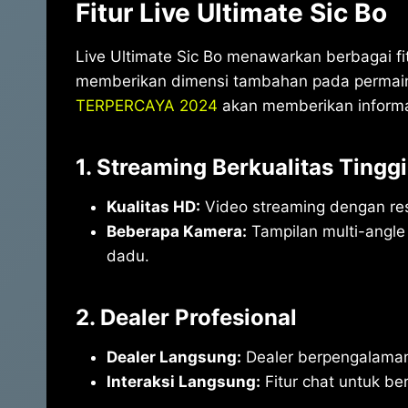
Fitur Live Ultimate Sic Bo
Live Ultimate Sic Bo menawarkan berbagai 
memberikan dimensi tambahan pada permaina
TERPERCAYA 2024
akan memberikan informas
1. Streaming Berkualitas Tinggi
Kualitas HD:
Video streaming dengan reso
Beberapa Kamera:
Tampilan multi-angl
dadu.
2. Dealer Profesional
Dealer Langsung:
Dealer berpengalaman
Interaksi Langsung:
Fitur chat untuk be