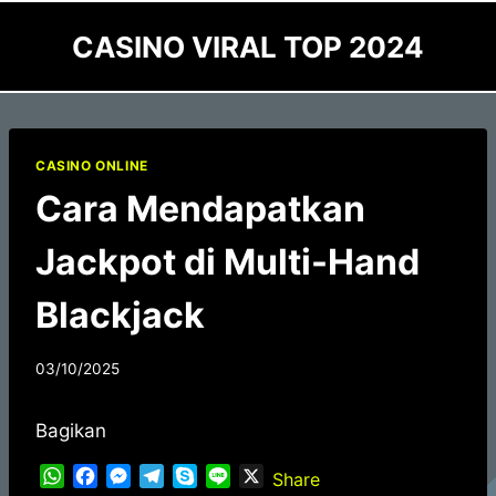
Skip
CASINO VIRAL TOP 2024
to
content
CASINO ONLINE
Cara Mendapatkan
Jackpot di Multi-Hand
Blackjack
03/10/2025
Bagikan
W
F
M
T
S
L
X
Share