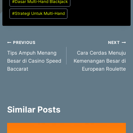
#
Dasar Multi-Hand Blackjack
#
Strategi Untuk Multi-Hand
Post
PREVIOUS
NEXT
Tips Ampuh Menang
Cara Cerdas Menuju
navigation
Besar di Casino Speed
Kemenangan Besar di
Baccarat
European Roulette
Similar Posts