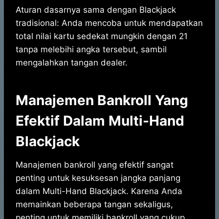
Aturan dasarnya sama dengan Blackjack
tradisional: Anda mencoba untuk mendapatkan
total nilai kartu sedekat mungkin dengan 21
tanpa melebihi angka tersebut, sambil
mengalahkan tangan dealer.
Manajemen Bankroll Yang
Efektif Dalam Multi-Hand
Blackjack
Manajemen bankroll yang efektif sangat
penting untuk kesuksesan jangka panjang
dalam Multi-Hand Blackjack. Karena Anda
memainkan beberapa tangan sekaligus,
penting untuk memiliki bankroll yang cukup