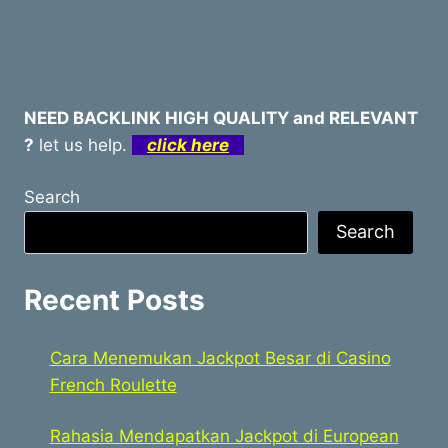
NEED BACKLINK HIGH QUALITY and RELEVANT
?
let us help.
click here
Search
Search
Recent Posts
Cara Menemukan Jackpot Besar di Casino
French Roulette
Rahasia Mendapatkan Jackpot di European