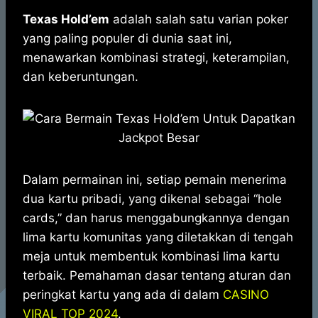
h
a
e
e
k
i
a
c
s
l
y
n
Texas Hold’em
adalah salah satu varian poker
t
e
s
e
p
e
yang paling populer di dunia saat ini,
s
b
e
g
e
menawarkan kombinasi strategi, keterampilan,
A
o
n
r
dan keberuntungan.
p
o
g
a
p
k
e
m
r
Dalam permainan ini, setiap pemain menerima
dua kartu pribadi, yang dikenal sebagai “hole
cards,” dan harus menggabungkannya dengan
lima kartu komunitas yang diletakkan di tengah
meja untuk membentuk kombinasi lima kartu
terbaik. Pemahaman dasar tentang aturan dan
peringkat kartu yang ada di dalam
CASINO
VIRAL TOP 2024
.