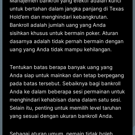
Manajemen bankroll yang efektif adalah kunci
untuk bertahan dalam jangka panjang di Texas
Hold’em dan menghindari kebangkrutan.
Bankroll adalah jumlah uang yang Anda
sisihkan khusus untuk bermain poker. Aturan
dasarnya adalah tidak pernah bermain dengan
uang yang Anda tidak mampu kehilangan.
Tentukan batas berapa banyak uang yang
Anda siap untuk mainkan dan tetap berpegang
pada batas tersebut. Sebaiknya bagi bankroll
Anda ke dalam beberapa sesi permainan untuk
menghindari kehabisan dana dalam satu sesi.
Selain itu, penting untuk memilih level taruhan
yang sesuai dengan ukuran bankroll Anda.
Sebagai aturan umum, pemain tidak boleh