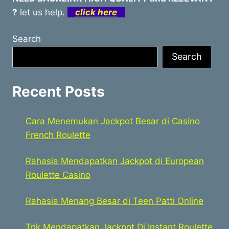
?
let us help.
click here
Search
Search
Recent Posts
Cara Menemukan Jackpot Besar di Casino
French Roulette
Rahasia Mendapatkan Jackpot di European
Roulette Casino
Rahasia Menang Besar di Teen Patti Online
Trik Mendapatkan Jackpot Di Instant Roulette