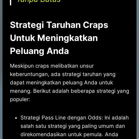
Strategi Taruhan Craps
Untuk Meningkatkan
Peluang Anda
Meskipun craps melibatkan unsur
keberuntungan, ada strategi taruhan yang
dapat meningkatkan peluang Anda untuk
menang. Berikut adalah beberapa strategi yang
populer:
Strategi Pass Line dengan Odds: Ini adalah
salah satu strategi yang paling umum dan
direkomendasikan untuk pemula. Anda