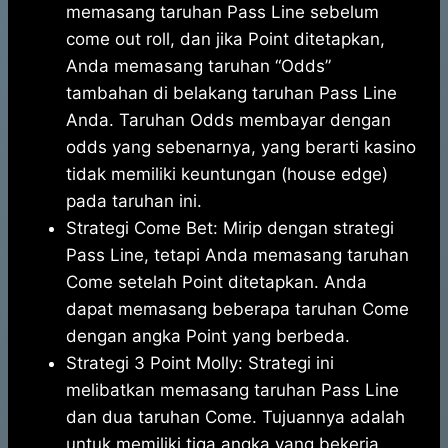
memasang taruhan Pass Line sebelum
come out roll, dan jika Point ditetapkan,
Anda memasang taruhan “Odds”
tambahan di belakang taruhan Pass Line
Anda. Taruhan Odds membayar dengan
odds yang sebenarnya, yang berarti kasino
tidak memiliki keuntungan (house edge)
pada taruhan ini.
Strategi Come Bet: Mirip dengan strategi
Pass Line, tetapi Anda memasang taruhan
Come setelah Point ditetapkan. Anda
dapat memasang beberapa taruhan Come
dengan angka Point yang berbeda.
Strategi 3 Point Molly: Strategi ini
melibatkan memasang taruhan Pass Line
dan dua taruhan Come. Tujuannya adalah
untuk memiliki tiga angka yang bekerja