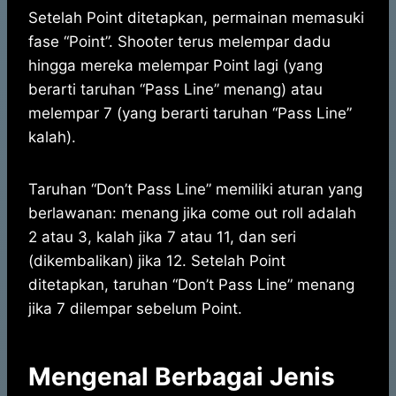
Setelah Point ditetapkan, permainan memasuki
fase “Point”. Shooter terus melempar dadu
hingga mereka melempar Point lagi (yang
berarti taruhan “Pass Line” menang) atau
melempar 7 (yang berarti taruhan “Pass Line”
kalah).
Taruhan “Don’t Pass Line” memiliki aturan yang
berlawanan: menang jika come out roll adalah
2 atau 3, kalah jika 7 atau 11, dan seri
(dikembalikan) jika 12. Setelah Point
ditetapkan, taruhan “Don’t Pass Line” menang
jika 7 dilempar sebelum Point.
Mengenal Berbagai Jenis