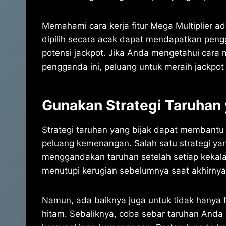
Memahami cara kerja fitur Mega Multiplier ad
dipilih secara acak dapat mendapatkan peng
potensi jackpot. Jika Anda mengetahui cara
pengganda ini, peluang untuk meraih jackpot 
Gunakan Strategi Taruhan
Strategi taruhan yang bijak dapat membant
peluang kemenangan. Salah satu strategi ya
menggandakan taruhan setelah setiap kekala
menutupi kerugian sebelumnya saat akhirny
Namun, ada baiknya juga untuk tidak hanya 
hitam. Sebaliknya, coba sebar taruhan Anda