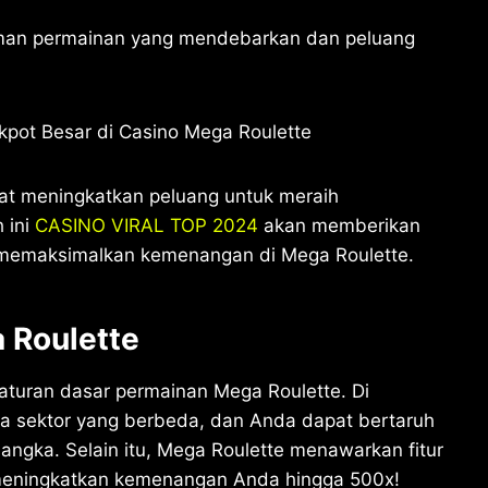
man permainan yang mendebarkan dan peluang
pat meningkatkan peluang untuk meraih
 ini
CASINO VIRAL TOP 2024
akan memberikan
memaksimalkan kemenangan di Mega Roulette.
 Roulette
turan dasar permainan Mega Roulette. Di
apa sektor yang berbeda, dan Anda dapat bertaruh
ngka. Selain itu, Mega Roulette menawarkan fitur
 meningkatkan kemenangan Anda hingga 500x!