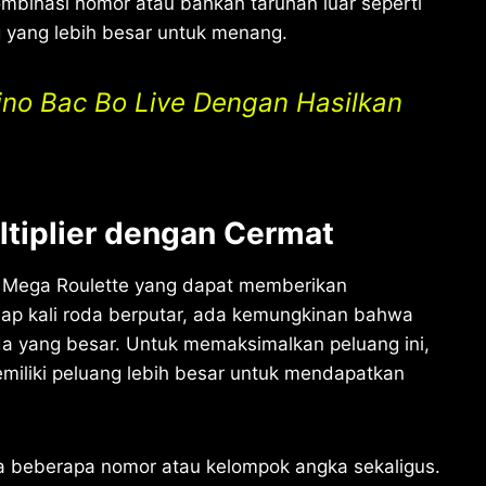
binasi nomor atau bahkan taruhan luar seperti
 yang lebih besar untuk menang.
ino Bac Bo Live Dengan Hasilkan
ltiplier dengan Cermat
ri Mega Roulette yang dapat memberikan
iap kali roda berputar, ada kemungkinan bahwa
a yang besar. Untuk memaksimalkan peluang ini,
miliki peluang lebih besar untuk mendapatkan
a beberapa nomor atau kelompok angka sekaligus.