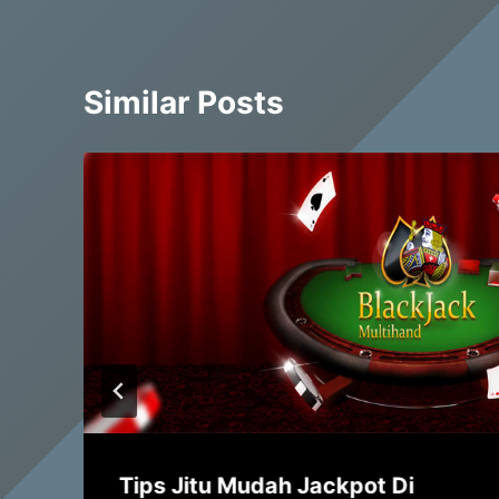
Similar Posts
Tips Jitu Mudah Jackpot Di