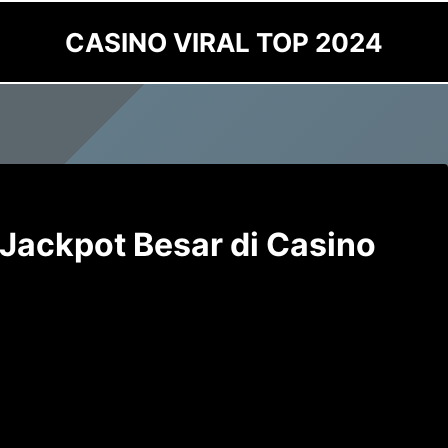
CASINO VIRAL TOP 2024
Jackpot Besar di Casino