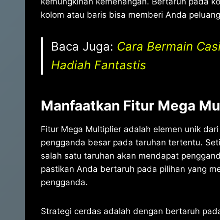
kemungkinan kemenangan. Bertaruh pada kom
kolom atau baris bisa memberi Anda peluang
Baca Juga:
Cara Bermain Cas
Hadiah Fantastis
Manfaatkan Fitur Mega Mu
Fitur Mega Multiplier adalah elemen unik da
pengganda besar pada taruhan tertentu. Set
salah satu taruhan akan mendapat penggand
pastikan Anda bertaruh pada pilihan yang me
pengganda.
Strategi cerdas adalah dengan bertaruh pad