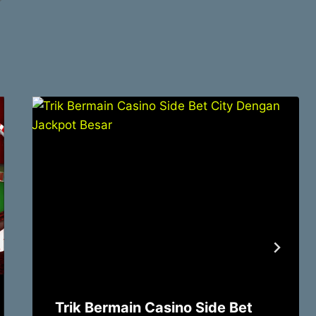
Trik Bermain Casino Side Bet