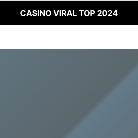
CASINO VIRAL TOP 2024
Casino Online Blackjack Part