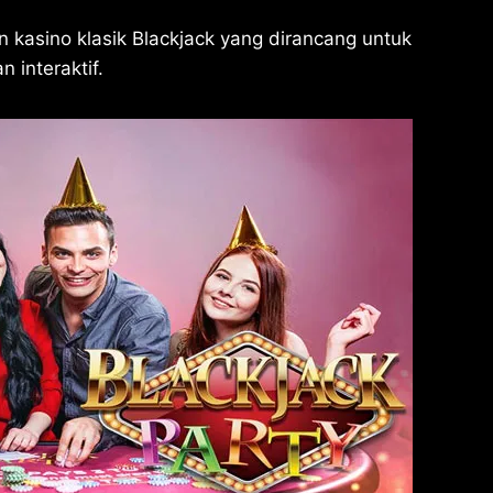
n kasino klasik Blackjack yang dirancang untuk
 interaktif.