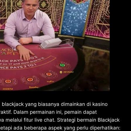
n blackjack yang biasanya dimainkan di kasino
raktif. Dalam permainan ini, pemain dapat
 melalui fitur live chat. Strategi bermain Blackjack
 tetapi ada beberapa aspek yang perlu diperhatikan: