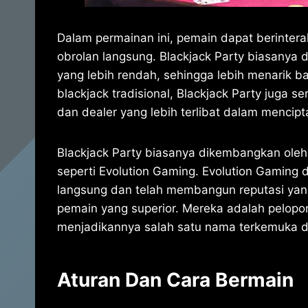
Dalam permainan ini, pemain dapat berinterak
obrolan langsung. Blackjack Party biasanya 
yang lebih rendah, sehingga lebih menarik b
blackjack tradisional, Blackjack Party juga se
dan dealer yang lebih terlibat dalam mencip
Blackjack Party biasanya dikembangkan oleh
seperti Evolution Gaming. Evolution Gaming 
langsung dan telah membangun reputasi yang
pemain yang superior. Mereka adalah pelopor
menjadikannya salah satu nama terkemuka di 
Aturan Dan Cara Bermain