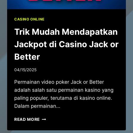
CASINO ONLINE
Trik Mudah Mendapatkan
Jackpot di Casino Jack or
Better
04/15/2025
Permainan video poker Jack or Better
adalah salah satu permainan kasino yang
paling populer, terutama di kasino online.
Dalam permainan…
TRIK
READ MORE
MUDAH
MENDAPATKAN