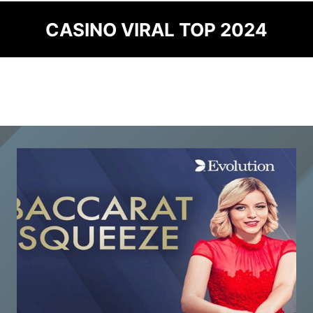
Skip
CASINO VIRAL TOP 2024
to
content
Teknik Bermain Baccarat
Squeeze