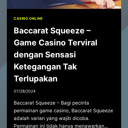
CASINO ONLINE
Baccarat Squeeze –
Game Casino Terviral
dengan Sensasi
Ketegangan Tak
Terlupakan
07/28/2024
Baccarat Squeeze – Bagi pecinta
permainan game casino, Baccarat Squeeze
adalah varian yang wajib dicoba.
Permainan ini tidak hanya menawarkan…