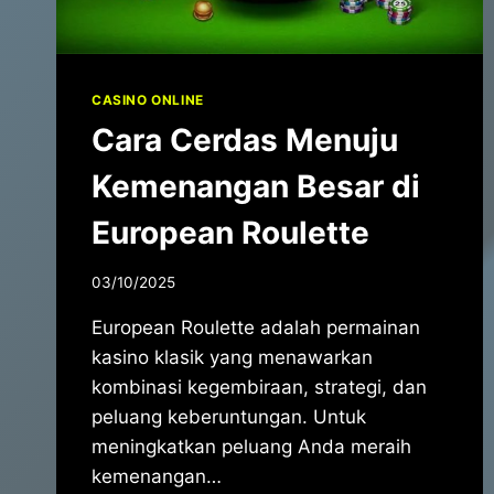
CASINO ONLINE
Cara Cerdas Menuju
Kemenangan Besar di
European Roulette
03/10/2025
European Roulette adalah permainan
kasino klasik yang menawarkan
kombinasi kegembiraan, strategi, dan
peluang keberuntungan. Untuk
meningkatkan peluang Anda meraih
kemenangan…