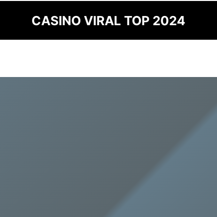
CASINO VIRAL TOP 2024
Taruhan Untuk Memulihkan