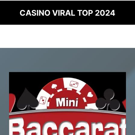
CASINO VIRAL TOP 2024
Strategi Taruhan Yang Cerda