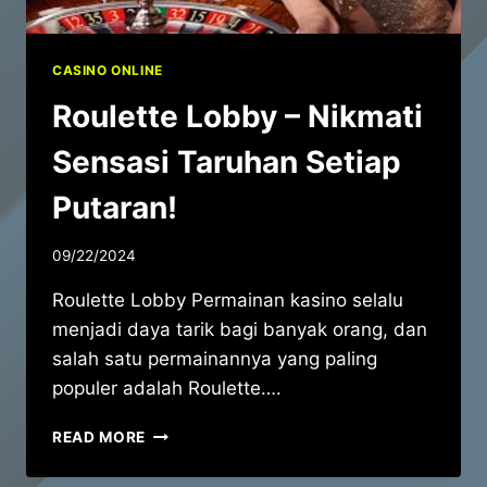
CASINO ONLINE
Roulette Lobby – Nikmati
Sensasi Taruhan Setiap
Putaran!
09/22/2024
Roulette Lobby Permainan kasino selalu
menjadi daya tarik bagi banyak orang, dan
salah satu permainannya yang paling
populer adalah Roulette….
ROULETTE
READ MORE
LOBBY
–