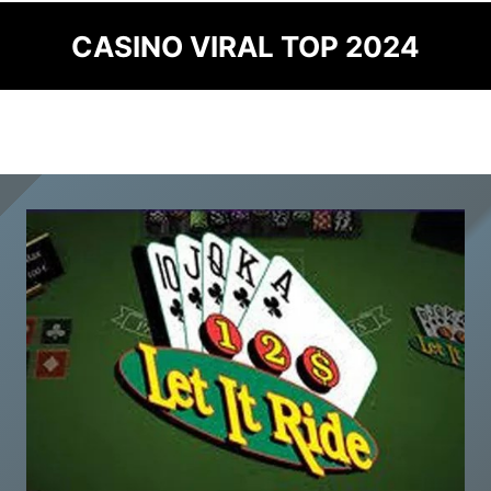
Skip
CASINO VIRAL TOP 2024
to
content
Peluang Dan Probabilitas