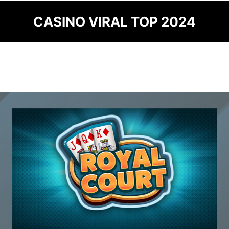
Skip
CASINO VIRAL TOP 2024
to
content
Menang Casino Royal
Court