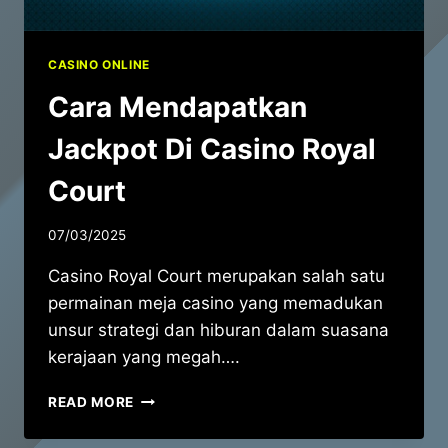
CASINO ONLINE
Cara Mendapatkan
Jackpot Di Casino Royal
Court
07/03/2025
Casino Royal Court merupakan salah satu
permainan meja casino yang memadukan
unsur strategi dan hiburan dalam suasana
kerajaan yang megah….
CARA
READ MORE
MENDAPATKAN
JACKPOT