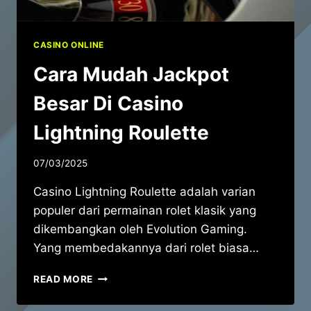
CASINO ONLINE
Cara Mudah Jackpot
Besar Di Casino
Lightning Roulette
07/03/2025
Casino Lightning Roulette adalah varian
populer dari permainan rolet klasik yang
dikembangkan oleh Evolution Gaming.
Yang membedakannya dari rolet biasa…
CARA
READ MORE
MUDAH
JACKPOT