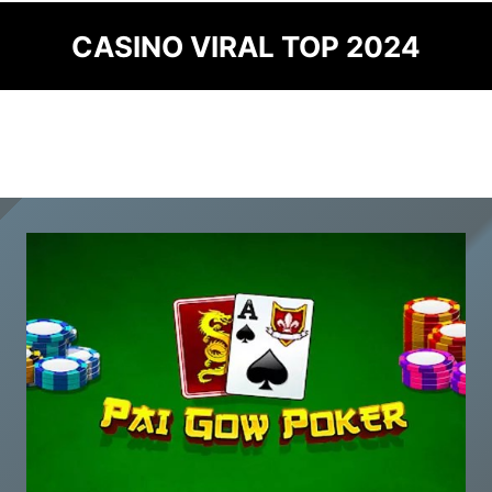
Skip
CASINO VIRAL TOP 2024
to
content
Memanfaatkan House
Way