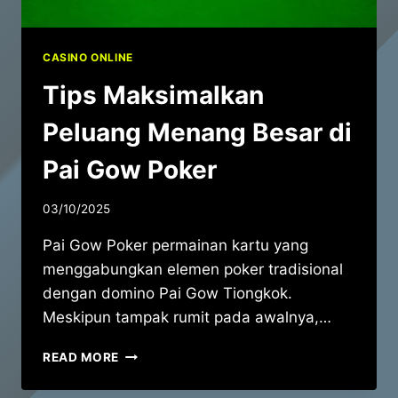
CASINO ONLINE
Tips Maksimalkan
Peluang Menang Besar di
Pai Gow Poker
03/10/2025
Pai Gow Poker permainan kartu yang
menggabungkan elemen poker tradisional
dengan domino Pai Gow Tiongkok.
Meskipun tampak rumit pada awalnya,…
TIPS
READ MORE
MAKSIMALKAN
PELUANG