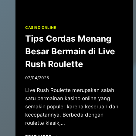
CASINO ONLINE
Tips Cerdas Menang
Besar Bermain di Live
Rush Roulette
07/04/2025
Live Rush Roulette merupakan salah
satu permainan kasino online yang
semakin populer karena keseruan dan
kecepatannya. Berbeda dengan
roulette klasik,…
TIPS