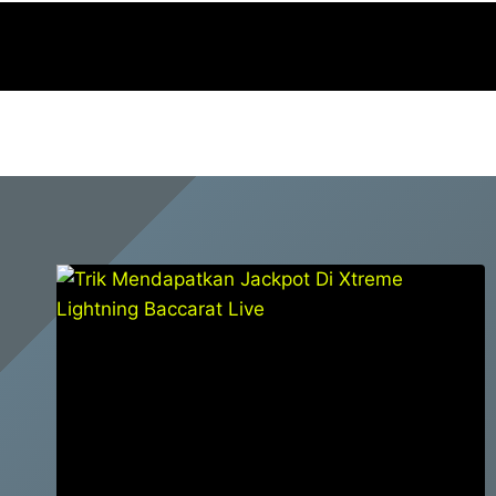
Skip
to
content