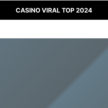
CASINO VIRAL TOP 2024
Jackpot Di Xtreme Lightning