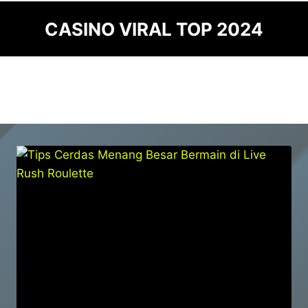
Skip
CASINO VIRAL TOP 2024
to
content
Jackpot di Live Rush
Roulette