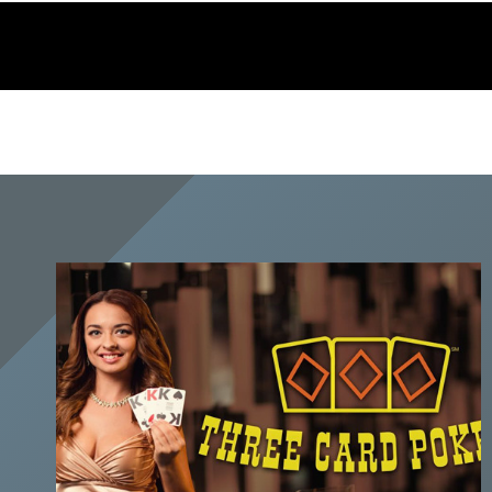
Skip
to
content
Ja