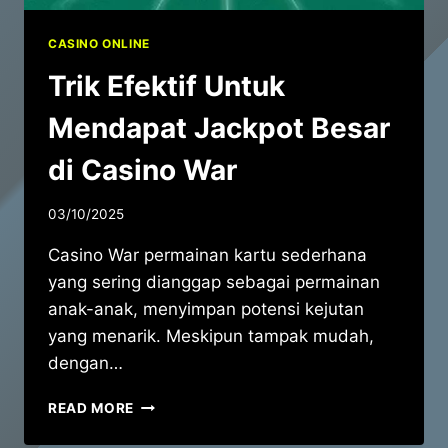
CASINO ONLINE
Trik Efektif Untuk
Mendapat Jackpot Besar
di Casino War
03/10/2025
Casino War permainan kartu sederhana
yang sering dianggap sebagai permainan
anak-anak, menyimpan potensi kejutan
yang menarik. Meskipun tampak mudah,
dengan…
TRIK
READ MORE
EFEKTIF
UNTUK