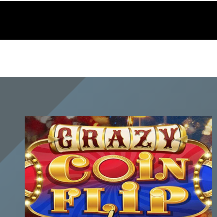
Skip
to
content