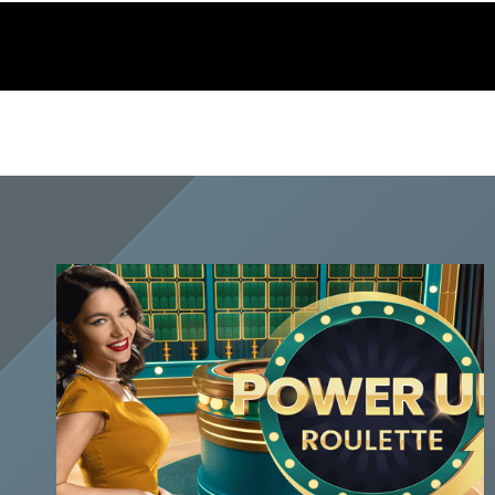
Skip
to
content