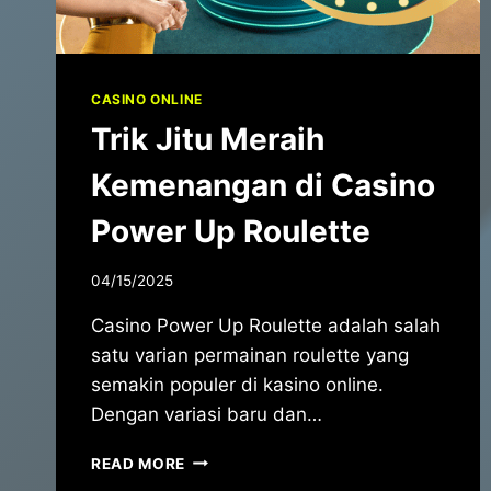
CASINO ONLINE
Trik Jitu Meraih
Kemenangan di Casino
Power Up Roulette
04/15/2025
Casino Power Up Roulette adalah salah
satu varian permainan roulette yang
semakin populer di kasino online.
Dengan variasi baru dan…
TRIK
READ MORE
JITU