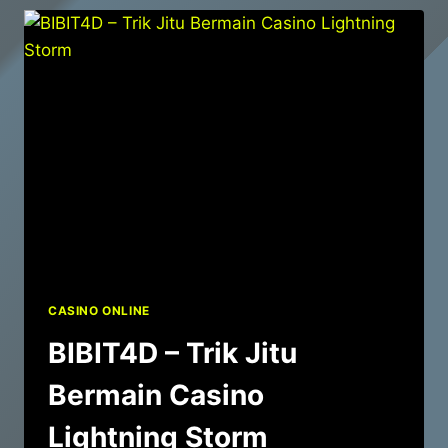
JACKPOT
CASINO
LIGHTNING
STORM
CASINO ONLINE
BIBIT4D – Trik Jitu
Bermain Casino
Lightning Storm