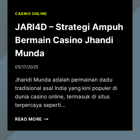
CASINO ONLINE
JARI4D – Strategi Ampuh
Bermain Casino Jhandi
Munda
05/17/2025
Jhandi Munda adalah permainan dadu
tradisional asal India yang kini populer di
dunia casino online, termasuk di situs
terpercaya seperti…
JARI4D
READ MORE
–
STRATEGI
AMPUH