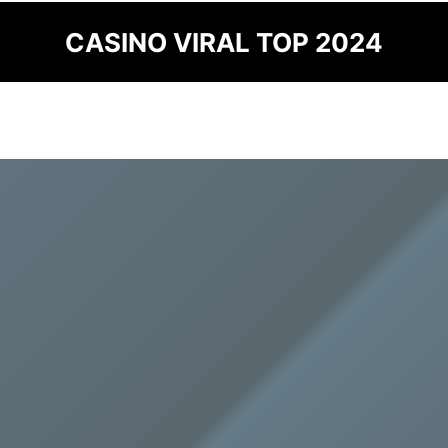
CASINO VIRAL TOP 2024
Casino Diamond Bet Roulett