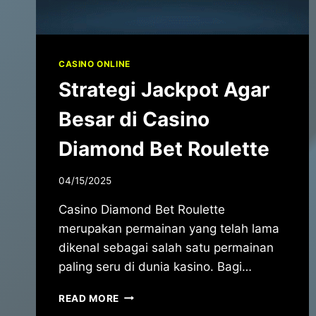
CASINO ONLINE
Strategi Jackpot Agar
Besar di Casino
Diamond Bet Roulette
04/15/2025
Casino Diamond Bet Roulette
merupakan permainan yang telah lama
dikenal sebagai salah satu permainan
paling seru di dunia kasino. Bagi…
STRATEGI
READ MORE
JACKPOT