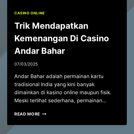
CASINO ONLINE
Trik Mendapatkan
Kemenangan Di Casino
Andar Bahar
07/03/2025
Andar Bahar adalah permainan kartu
tradisional India yang kini banyak
dimainkan di kasino online maupun fisik.
Meski terlihat sederhana, permainan…
TRIK
READ MORE
MENDAPATKAN
KEMENANGAN
DI