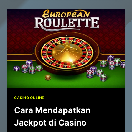
DI
THREE
CARD
POKER
CASINO ONLINE
Cara Mendapatkan
Jackpot di Casino