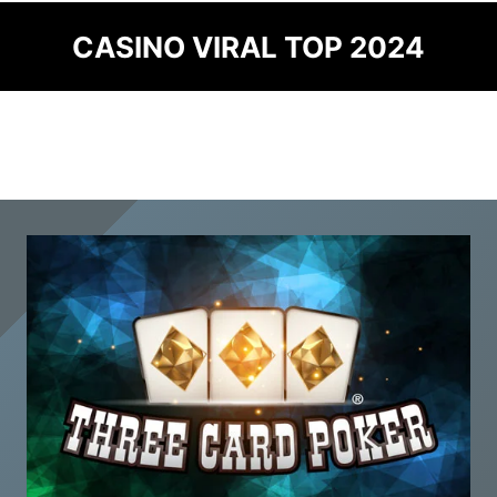
Skip
CASINO VIRAL TOP 2024
to
content
Cara Mendapatkan
Jackpot