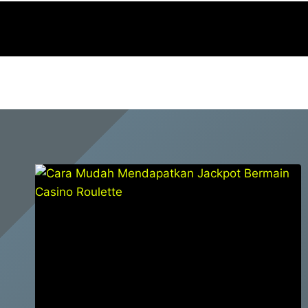
Skip
to
content