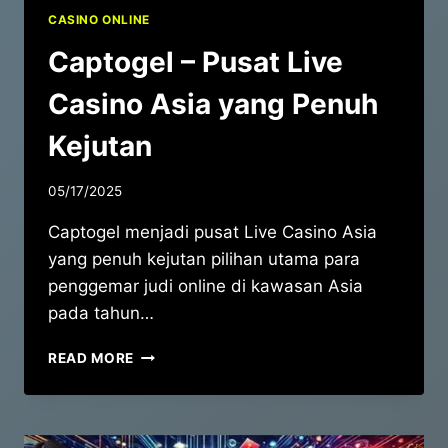
CASINO ONLINE
Captogel – Pusat Live
Casino Asia yang Penuh
Kejutan
05/17/2025
Captogel menjadi pusat Live Casino Asia
yang penuh kejutan pilihan utama para
penggemar judi online di kawasan Asia
pada tahun…
CAPTOGEL
READ MORE
–
PUSAT
LIVE
CASINO