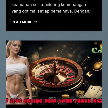
keamanan serta peluang kemenangan
yang optimal setiap pemainnya. Dengan…
CAPTOGEL
READ MORE
–
PILIHAN
UTAMA
LIVE
CASINO
PREMIUM
DI
ASIA