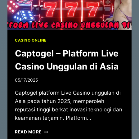
CASINO ONLINE
Captogel – Platform Live
Casino Unggulan di Asia
05/17/2025
Captogel platform Live Casino unggulan di
Asia pada tahun 2025, memperoleh
reputasi tinggi berkat inovasi teknologi dan
keamanan terjamin. Platform…
CAPTOGEL
READ MORE
–