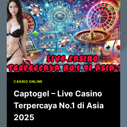
ASIA
YANG
PENUH
KEJUTAN
CASINO ONLINE
Captogel – Live Casino
Terpercaya No.1 di Asia
2025