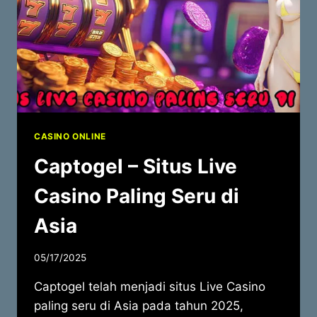
2025
CASINO ONLINE
Captogel – Situs Live
Casino Paling Seru di
Asia
05/17/2025
Captogel telah menjadi situs Live Casino
paling seru di Asia pada tahun 2025,