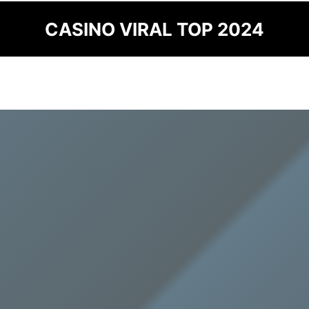
CASINO VIRAL TOP 2024
Bankroll Dalam Blackjack