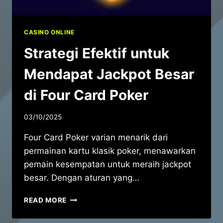
CASINO ONLINE
Strategi Efektif untuk
Mendapat Jackpot Besar
di Four Card Poker
03/10/2025
Four Card Poker varian menarik dari
permainan kartu klasik poker, menawarkan
pemain kesempatan untuk meraih jackpot
besar. Dengan aturan yang…
STRATEGI
READ MORE
EFEKTIF
UNTUK